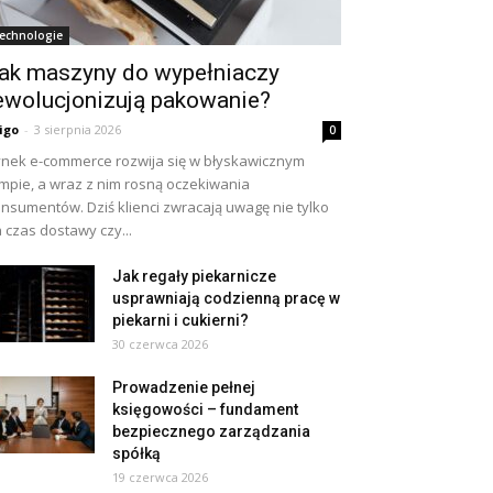
echnologie
ak maszyny do wypełniaczy
ewolucjonizują pakowanie?
igo
-
3 sierpnia 2026
0
nek e-commerce rozwija się w błyskawicznym
mpie, a wraz z nim rosną oczekiwania
nsumentów. Dziś klienci zwracają uwagę nie tylko
 czas dostawy czy...
Jak regały piekarnicze
usprawniają codzienną pracę w
piekarni i cukierni?
30 czerwca 2026
Prowadzenie pełnej
księgowości – fundament
bezpiecznego zarządzania
spółką
19 czerwca 2026