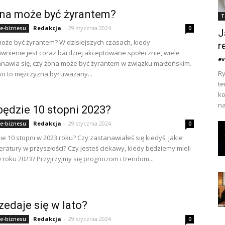
na może być żyrantem?
T
Redakcja
-
29 stycznia 2024
 e-biznesu
0
J
oże być żyrantem? W dzisiejszych czasach, kiedy
r
nienie jest coraz bardziej akceptowane społecznie, wiele
ev
nawia się, czy żona może być żyrantem w związku małżeńskim.
Ry
o to mężczyzna był uważany...
te
ko
na
będzie 10 stopni 2023?
Redakcja
-
29 stycznia 2024
 e-biznesu
0
ie 10 stopni w 2023 roku? Czy zastanawiałeś się kiedyś, jakie
ratury w przyszłości? Czy jesteś ciekawy, kiedy będziemy mieli
w roku 2023? Przyjrzyjmy się prognozom i trendom...
zedaje się w lato?
Redakcja
-
29 stycznia 2024
 e-biznesu
0