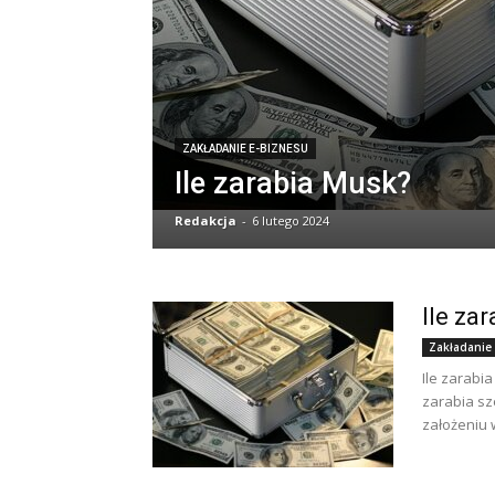
ZAKŁADANIE E-BIZNESU
Ile zarabia Musk?
Redakcja
-
6 lutego 2024
Ile za
Zakładanie
Ile zarabia
zarabia sz
założeniu 