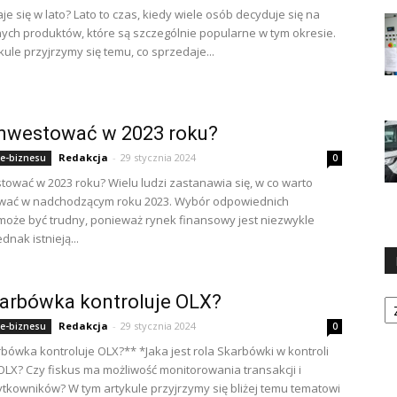
je się w lato? Lato to czas, kiedy wiele osób decyduje się na
ych produktów, które są szczególnie popularne w tym okresie.
kule przyjrzymy się temu, co sprzedaje...
inwestować w 2023 roku?
Redakcja
-
29 stycznia 2024
 e-biznesu
0
tować w 2023 roku? Wielu ludzi zastanawia się, w co warto
wać w nadchodzącym roku 2023. Wybór odpowiednich
 może być trudny, ponieważ rynek finansowy jest niezwykle
dnak istnieją...
Ka
arbówka kontroluje OLX?
Redakcja
-
29 stycznia 2024
 e-biznesu
0
bówka kontroluje OLX?** *Jaka jest rola Skarbówki w kontroli
OLX? Czy fiskus ma możliwość monitorowania transakcji i
ytkowników? W tym artykule przyjrzymy się bliżej temu tematowi