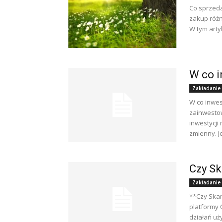
Co sprzeda
zakup różn
W tym arty
W co 
Zakładanie
W co inwes
zainwesto
inwestycji
zmienny. Je
Czy Sk
Zakładanie
**Czy Skar
platformy 
działań uż