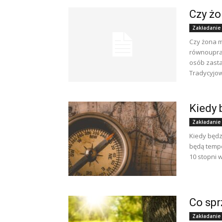
Czy żo
Zakładanie
Czy żona m
równoupraw
osób zasta
Tradycyjow
Kiedy 
Zakładanie
Kiedy będz
będą tempe
10 stopni 
Co spr
Zakładanie