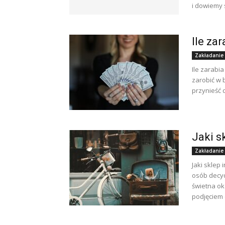
i dowiemy si
Ile za
Zakładanie
Ile zarabi
zarobić w 
przynieść d
Jaki s
Zakładanie
Jaki sklep
osób decyd
świetna ok
podjęciem d