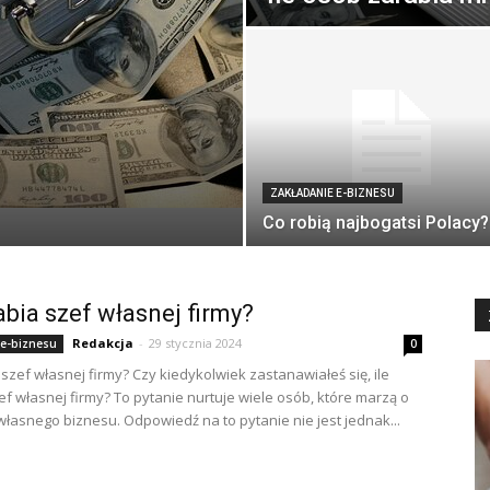
ZAKŁADANIE E-BIZNESU
Co robią najbogatsi Polacy?
rabia szef własnej firmy?
Redakcja
-
29 stycznia 2024
 e-biznesu
0
 szef własnej firmy? Czy kiedykolwiek zastanawiałeś się, ile
ef własnej firmy? To pytanie nurtuje wiele osób, które marzą o
własnego biznesu. Odpowiedź na to pytanie nie jest jednak...