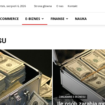
tek, sierpień 6, 2026
Strona główna
O nas
Kontakt
-COMMERCE
E-BIZNES
FINANSE
NAUKA
SU
ZAKŁADANIE E-BIZNESU
Ile osób zarabia mn