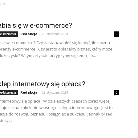
ę,...
rabia się w e-commerce?
Redakcja
-
29 stycznia 2024
 e-biznesu
0
a się w e-commerce? Czy zastanawiałeś się kiedyś, ile można
branży e-commerce? Czy jest to opłacalny biznes, który może
uże zyski? W tym artykule przyjrzymy się temu, ile...
klep internetowy się opłaca?
Redakcja
-
29 stycznia 2024
 e-biznesu
0
 internetowy się opłaca? W dzisiejszych czasach coraz więcej
uje się na założenie własnego sklepu internetowego. Jest to
azja do rozwoju biznesu i osiągnięcia sukcesu. Jednak przed
ecyzji...