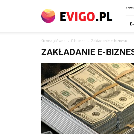
eVigo.pl
czwar
E
Strona główna
E-biznes
Zakładanie e-biznesu
ZAKŁADANIE E-BIZNE