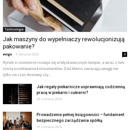
Technologie
Jak maszyny do wypełniaczy rewolucjonizują
pakowanie?
evigo
-
3 sierpnia 2026
0
Rynek e-commerce rozwija się w błyskawicznym tempie, a wraz z nim
rosną oczekiwania konsumentów. Dziś klienci zwracają uwagę nie
tylko na czas dostawy czy...
Jak regały piekarnicze usprawniają codzienną
pracę w piekarni i cukierni?
30 czerwca 2026
Prowadzenie pełnej księgowości – fundament
bezpiecznego zarządzania spółką
19 czerwca 2026