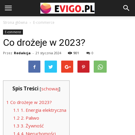
Strona główna
E-commerce
E-commerce
Co drożeje w 2023?
Przez
Redakcja
-
21 stycznia 2024
901
0
Spis Treści
[
schowaj
]
1
Co drożeje w 2023?
1.1
1. Energia elektryczna
1.2
2. Paliwo
1.3
3. Żywność
1.4
4. Nieruchomości