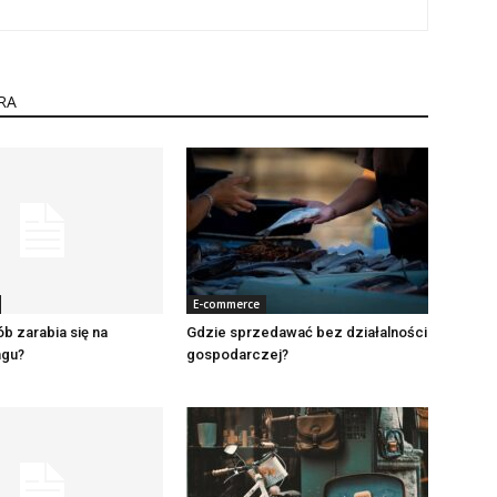
RA
E-commerce
ób zarabia się na
Gdzie sprzedawać bez działalności
ngu?
gospodarczej?