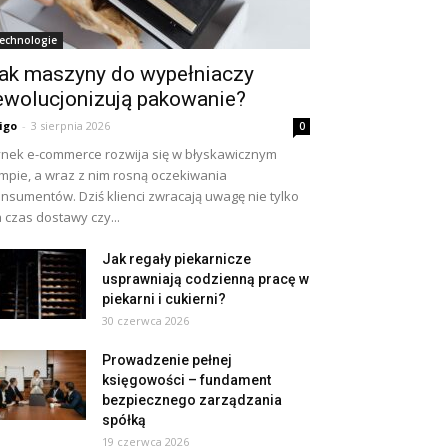
echnologie
ak maszyny do wypełniaczy
ewolucjonizują pakowanie?
igo
-
3 sierpnia 2026
0
nek e-commerce rozwija się w błyskawicznym
mpie, a wraz z nim rosną oczekiwania
nsumentów. Dziś klienci zwracają uwagę nie tylko
 czas dostawy czy...
Jak regały piekarnicze
usprawniają codzienną pracę w
piekarni i cukierni?
30 czerwca 2026
Prowadzenie pełnej
księgowości – fundament
bezpiecznego zarządzania
spółką
19 czerwca 2026