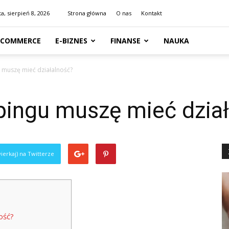
a, sierpień 8, 2026
Strona główna
O nas
Kontakt
-COMMERCE
E-BIZNES
FINANSE
NAUKA
 muszę mieć działalność?
pingu muszę mieć dzia
ierkaj) na Twitterze
ość?