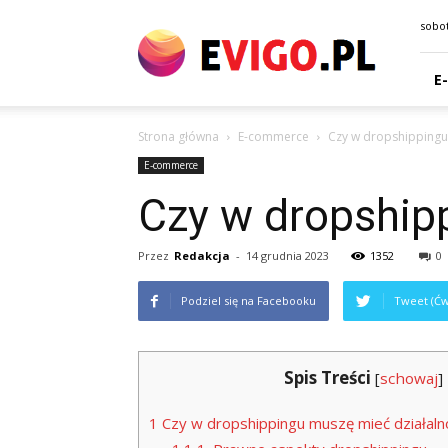
eVigo.pl
sobot
E
Strona główna
E-commerce
Czy w dropshippingu
E-commerce
Czy w dropship
Przez
Redakcja
-
14 grudnia 2023
1352
0
Podziel się na Facebooku
Tweet (Ćw
Spis Treści
[
schowaj
]
1
Czy w dropshippingu muszę mieć działaln