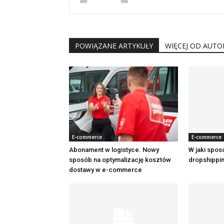
POWIĄZANE ARTYKUŁY
WIĘCEJ OD AUTO
E-commerce
E-commerce
Abonament w logistyce. Nowy
W jaki spos
sposób na optymalizację kosztów
dropshippi
dostawy w e-commerce