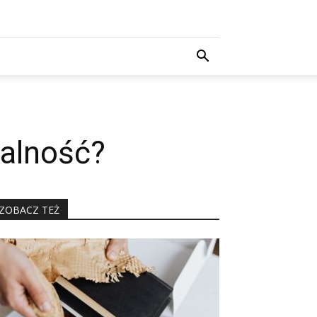
łalność?
ZOBACZ TEŻ