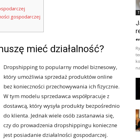
gospodarczej
T
lności gospodarczej
J
r
ev
muszę mieć działalność?
Ry
te
ko
Dropshipping to popularny model biznesowy,
na
który umożliwia sprzedaż produktów online
bez konieczności przechowywania ich fizycznie.
W tym modelu sprzedawca współpracuje z
dostawcą, który wysyła produkty bezpośrednio
do klienta. Jednak wiele osób zastanawia się,
czy do prowadzenia dropshippingu konieczne
jest posiadanie działalności gospodarczej.