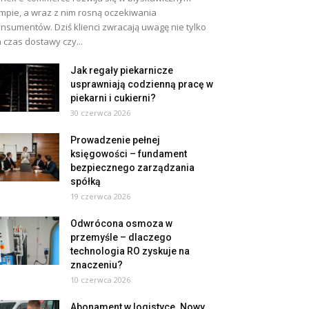
mpie, a wraz z nim rosną oczekiwania
nsumentów. Dziś klienci zwracają uwagę nie tylko
 czas dostawy czy...
Jak regały piekarnicze
usprawniają codzienną pracę w
piekarni i cukierni?
30 czerwca 2026
Prowadzenie pełnej
księgowości – fundament
bezpiecznego zarządzania
spółką
19 czerwca 2026
Odwrócona osmoza w
przemyśle – dlaczego
technologia RO zyskuje na
znaczeniu?
10 czerwca 2026
Abonament w logistyce. Nowy