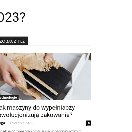
2023?
ZOBACZ TEŻ
echnologie
ak maszyny do wypełniaczy
ewolucjonizują pakowanie?
igo
-
3 sierpnia 2026
0
nek e-commerce rozwija się w błyskawicznym