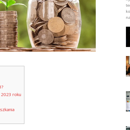
te
ko
na
3?
 2023 roku
szkania