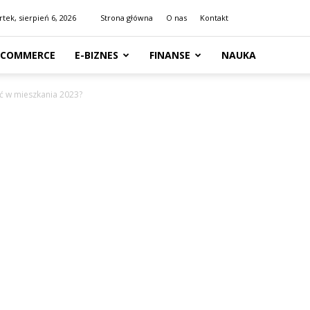
tek, sierpień 6, 2026
Strona główna
O nas
Kontakt
-COMMERCE
E-BIZNES
FINANSE
NAUKA
ć w mieszkania 2023?