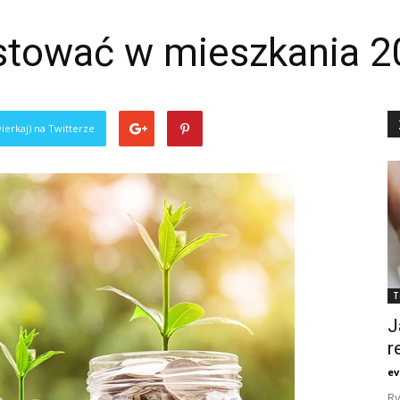
stować w mieszkania 
ierkaj) na Twitterze
T
J
r
ev
Ry