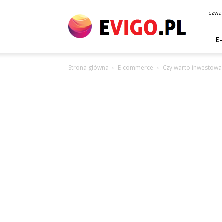
eVigo.pl
czwar
E
Strona główna
E-commerce
Czy warto inwestowa