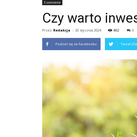
E-commerce
Czy warto inwe
Przez
Redakcja
-
20 stycznia 2024
802
0
Podziel się na Facebooku
Tweet (Ćw