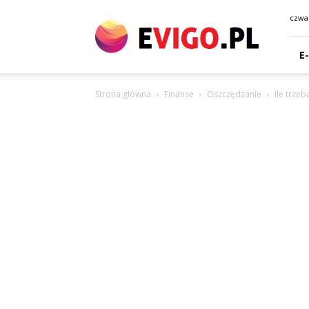
eVigo.pl
czwar
E
Strona główna
Finanse
Oszczędzanie
Ile trze