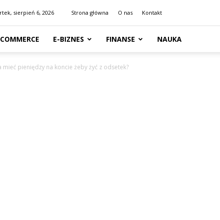
tek, sierpień 6, 2026
Strona główna
O nas
Kontakt
-COMMERCE
E-BIZNES
FINANSE
NAUKA
ba mieć pieniędzy na koncie żeby żyć z odsetek?