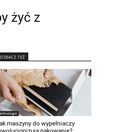
y żyć z
ZOBACZ TEŻ
echnologie
ak maszyny do wypełniaczy
ewolucjonizują pakowanie?