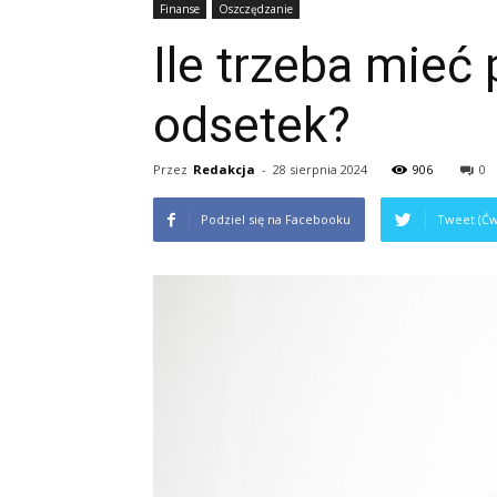
Finanse
Oszczędzanie
Ile trzeba mieć
odsetek?
Przez
Redakcja
-
28 sierpnia 2024
906
0
Podziel się na Facebooku
Tweet (Ćw