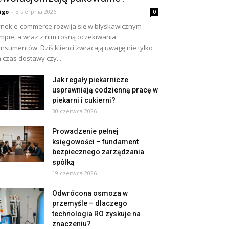
igo
-
3 sierpnia 2026
0
nek e-commerce rozwija się w błyskawicznym
mpie, a wraz z nim rosną oczekiwania
nsumentów. Dziś klienci zwracają uwagę nie tylko
 czas dostawy czy...
Jak regały piekarnicze
usprawniają codzienną pracę w
piekarni i cukierni?
30 czerwca 2026
Prowadzenie pełnej
księgowości – fundament
bezpiecznego zarządzania
spółką
19 czerwca 2026
Odwrócona osmoza w
przemyśle – dlaczego
technologia RO zyskuje na
znaczeniu?