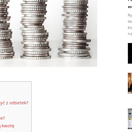
ev
Ry
te
ko
na
żyć z odsetek?
ie?
ą kwotę