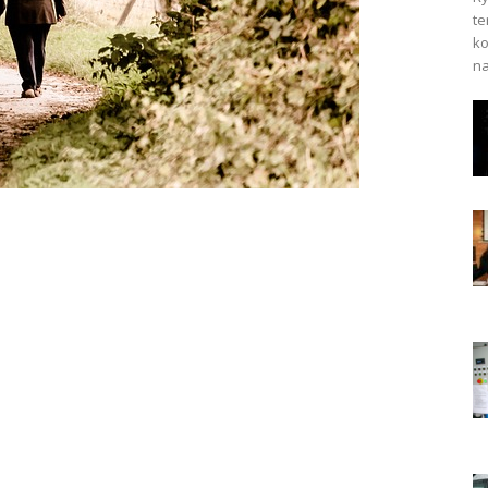
te
ko
na