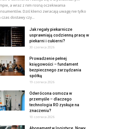
mpie, a wraz z nim rosną oczekiwania
nsumentów. Dziś klienci zwracają uwagę nie tylko
 czas dostawy czy...
Jak regały piekarnicze
usprawniają codzienną pracę w
piekarni i cukierni?
30 czerwca 2026
Prowadzenie pełnej
księgowości – fundament
bezpiecznego zarządzania
spółką
19 czerwca 2026
Odwrócona osmoza w
przemyśle – dlaczego
technologia RO zyskuje na
znaczeniu?
10 czerwca 2026
Abonament w logistyce. Nowy