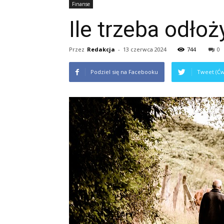
Finanse
Ile trzeba odło
Przez
Redakcja
-
13 czerwca 2024
744
0
Podziel się na Facebooku
Tweet (Ćw