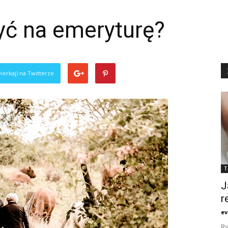
żyć na emeryturę?
ierkaj) na Twitterze
T
J
r
ev
Ry