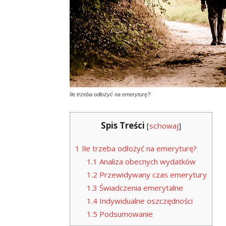
Ile trzeba odłożyć na emeryturę?
Spis Treści
[
schowaj
]
1
Ile trzeba odłożyć na emeryturę?
1.1
Analiza obecnych wydatków
1.2
Przewidywany czas emerytury
1.3
Świadczenia emerytalne
1.4
Indywidualne oszczędności
1.5
Podsumowanie