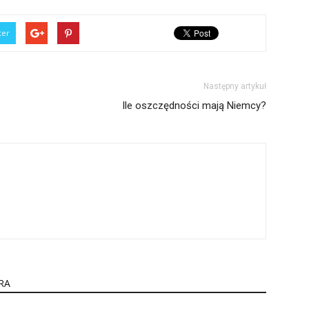
ter
Następny artykuł
Ile oszczędności mają Niemcy?
RA