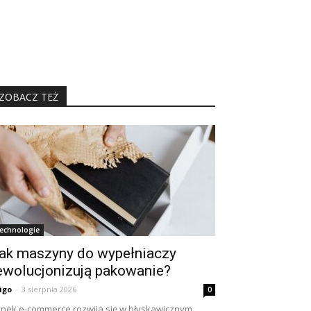
ZOBACZ TEŻ
echnologie
ak maszyny do wypełniaczy
ewolucjonizują pakowanie?
igo
-
3 sierpnia 2026
0
nek e-commerce rozwija się w błyskawicznym