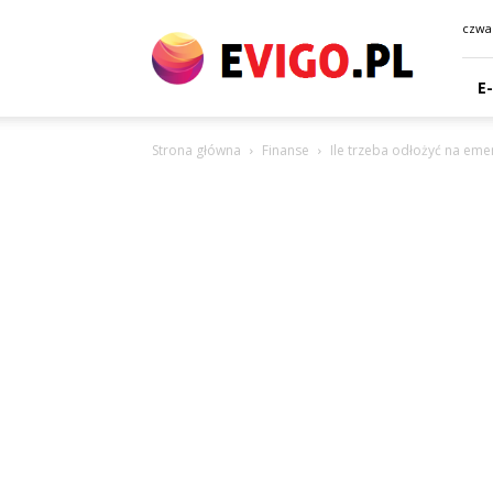
eVigo.pl
czwar
E
Strona główna
Finanse
Ile trzeba odłożyć na eme