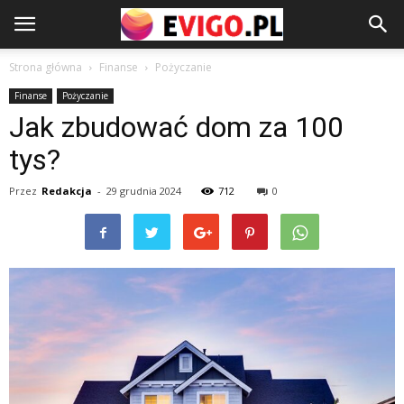
Strona główna
Finanse
Pożyczanie
Finanse
Pożyczanie
Jak zbudować dom za 100
tys?
Przez
Redakcja
-
29 grudnia 2024
712
0