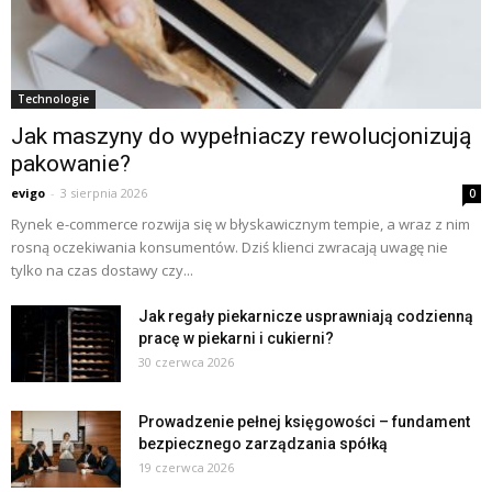
Technologie
Jak maszyny do wypełniaczy rewolucjonizują
pakowanie?
evigo
-
3 sierpnia 2026
0
Rynek e-commerce rozwija się w błyskawicznym tempie, a wraz z nim
rosną oczekiwania konsumentów. Dziś klienci zwracają uwagę nie
tylko na czas dostawy czy...
Jak regały piekarnicze usprawniają codzienną
pracę w piekarni i cukierni?
30 czerwca 2026
Prowadzenie pełnej księgowości – fundament
bezpiecznego zarządzania spółką
19 czerwca 2026