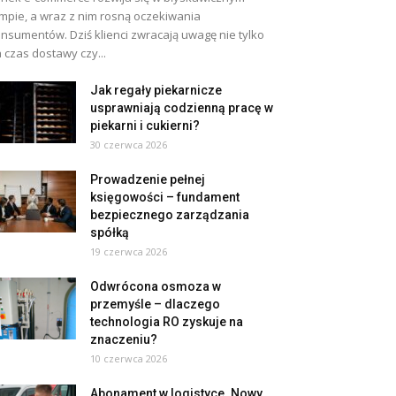
mpie, a wraz z nim rosną oczekiwania
nsumentów. Dziś klienci zwracają uwagę nie tylko
 czas dostawy czy...
Jak regały piekarnicze
usprawniają codzienną pracę w
piekarni i cukierni?
30 czerwca 2026
Prowadzenie pełnej
księgowości – fundament
bezpiecznego zarządzania
spółką
19 czerwca 2026
Odwrócona osmoza w
przemyśle – dlaczego
technologia RO zyskuje na
znaczeniu?
10 czerwca 2026
Abonament w logistyce. Nowy