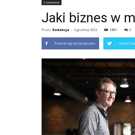
E-commerce
Jaki biznes w 
Przez
Redakcja
-
6 grudnia 2023
1301
0
Podziel się na Facebooku
Tweet (Ćw