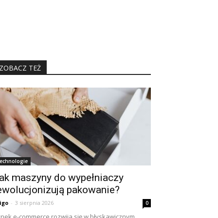
ZOBACZ TEŻ
echnologie
ak maszyny do wypełniaczy
ewolucjonizują pakowanie?
igo
-
3 sierpnia 2026
0
nek e-commerce rozwija się w błyskawicznym