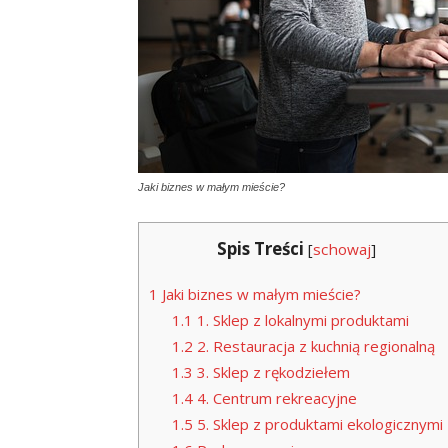
Jaki biznes w małym mieście?
Spis Treści
[
schowaj
]
1
Jaki biznes w małym mieście?
1.1
1. Sklep z lokalnymi produktami
1.2
2. Restauracja z kuchnią regionalną
1.3
3. Sklep z rękodziełem
1.4
4. Centrum rekreacyjne
1.5
5. Sklep z produktami ekologicznymi