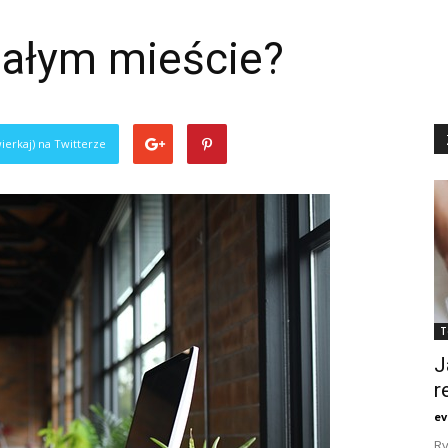
małym mieście?
ierkaj) na Twitterze
T
J
r
ev
Ry