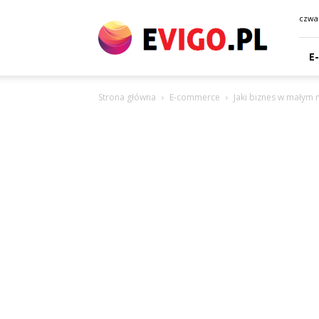
eVigo.pl
czwar
E
Strona główna
E-commerce
Jaki biznes w małym 