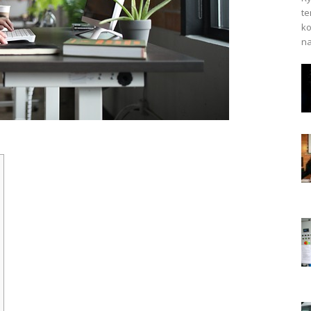
te
ko
na