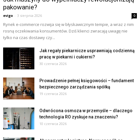
pakowanie?
evigo
-
3 sierpnia 2026
0
Rynek e-commerce rozwija się w błyskawicznym tempie, a wraz z nim
rosną oczekiwania konsumentów. Dziś klienci zwracają uwagę nie
tylko na czas dostawy czy...
Jak regały piekarnicze usprawniają codzienną
pracę w piekarni i cukierni?
30 czerwca 2026
Prowadzenie pełnej księgowości – fundament
bezpiecznego zarządzania spółką
19 czerwca 2026
Odwrócona osmoza w przemyśle – dlaczego
technologia RO zyskuje na znaczeniu?
10 czerwca 2026