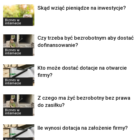
Skąd wziąć pieniądze na inwestycje?
Biznes w
internecie
Czy trzeba być bezrobotnym aby dostać
dofinansowanie?
Biznes w
internecie
Kto może dostać dotacje na otwarcie
firmy?
Biznes w
internecie
Z czego ma żyć bezrobotny bez prawa
do zasiłku?
Biznes w
internecie
Ile wynosi dotacja na założenie firmy?