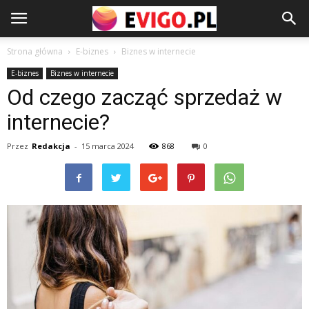
Strona główna
E-biznes
Biznes w internecie
E-biznes
Biznes w internecie
Od czego zacząć sprzedaż w
internecie?
Przez
Redakcja
-
15 marca 2024
868
0